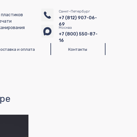
Санкт-Петербург
я пластиков
+7 (812) 907-06-
ечати
69
канирования
Москва
+7 (800) 550-87-
16
а
Контакты
ере