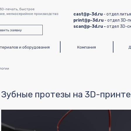
3D-печать, быстрое
ие, мелкосерийное производство
cast@p-3d.ru
- отдел лить
print@p-3d.ru
- отдел 3D-п
scan@p-3d.ru -
отдел 3D-с
авить заявку
в и оборудования
Компания
Доставка и оплат
логии
Зубные протезы на 3D-принт