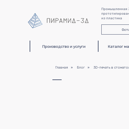
Промышленная 
прототипирован
из пластика
Ост
Производство и услуги
Каталог материало
Главная
»
Блог
»
3D-печать в стомато