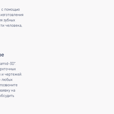
и с помощью
 изготовления
я зубных
ти человека,
ре
amid-3D".
ерхточных
 и чертежей.
е любых
 позвоните
заявку на
обсудить