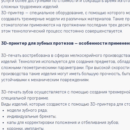
услуги более доступными по стоимости и сокращать время изгот
сложных трудоемких изделий.
3D-принтер — специальное оборудование, с помощью которого м
создавать трехмерные модели из различных материалов. Такие п
стоматологии применяются на протяжении последних трех десяти
этом технологический процесс постоянно совершенствуется.
3D-принтер для зубных протезов — особенности применен
3D-печать востребована в сферах мелкосерийного производства
изделий. Технология используется для создания предметов, обла
сложными геометрическими параметрами. При высокой скорости
производства такие изделия могут иметь большую прочность, быт
устойчивыми к механическим повреждениям.
3D-печать зубов осуществляется с помощью создания трехмерно
специальной программе.
Виды изделий, которые создаются с помощью 3D-принтера для ст
модели зубного ряда;
индивидуальные брекеты;
капы для корректировки положения и отбеливания зубов;
коронки, импланты.