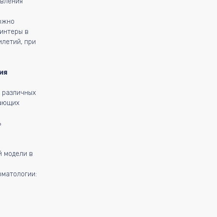
овления
ожно
ринтеры в
летий, при
ия
 различных
дающих
ь
й модели в
оматологии: