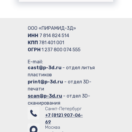
ООО «ПИРАМИД-3Д»
ИНН
7 814 824 514
КПП
781 401 001
ОГРН
1 237 800 074 555
E-mail:
cast@p-3d.ru
- отдел литья
пластиков
print@p-3d.ru
- отдел 3D-
печати
scan@p-3d.ru
- отдел 3D-
сканирования
Санкт-Петербург
+7 (812) 907-06-
69
Москва